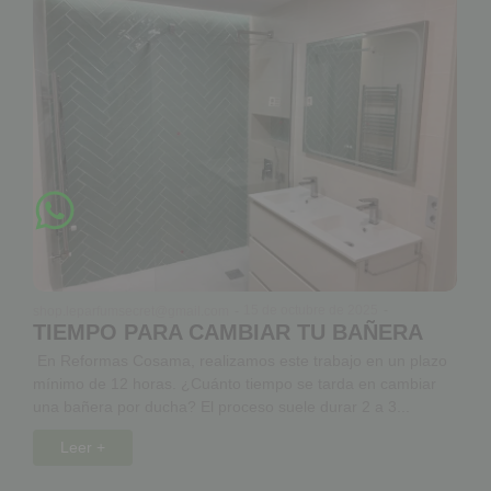
15 de octubre de 2025
-
shop.leparfumsecret@gmail.com
-
TIEMPO PARA CAMBIAR TU BAÑERA
En Reformas Cosama, realizamos este trabajo en un plazo
mínimo de 12 horas. ¿Cuánto tiempo se tarda en cambiar
una bañera por ducha? El proceso suele durar 2 a 3...
Leer +