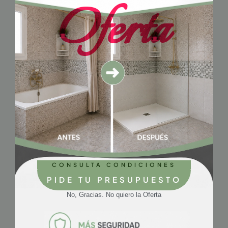
Oferta
Ducha a ras de suelo en Valladolid: ventajas e
inconvenientes | Cosama
CONSULTA CONDICIONES
PIDE TU PRESUPUESTO
No, Gracias. No quiero la Oferta