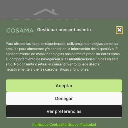
Gestionar consentimiento
Soluciones Integrales para Transformar tus Ideas en Espacios
Para ofrecer las mejores experiencias, utilizamos tecnologías como las
Únicos
cookies para almacenar y/o acceder a la información del dispositivo. El
consentimiento de estas tecnologías nos permitirá procesar datos como
Actualidad
Política de
el comportamiento de navegación o las identificaciones únicas en este
sitio. No consentir o retirar el consentimiento, puede afectar
Cookies
negativamente a ciertas características y funciones.
Política de
Privacidad
Aceptar
+34 652 94 32 54
Siempre a tu disposición
Denegar
¿Hablamos Ahora?
Ver preferencias
ByC Digital.com
Política de Cookies
Política de Privacidad
© 2023 Creado por