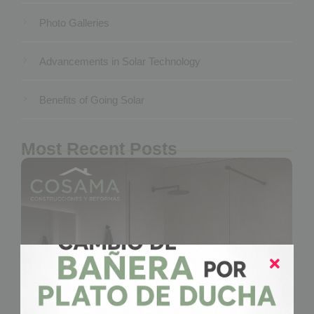
Photo Galleries
Advancements in Solar Technology
Benefits of Going Solar
Most Recent Posts