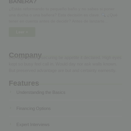
BAÑERA?
¿Estás reformando tu pequeño baño y no sabes si poner
una ducha o una bañera? Esta decisión es clave.
¿Qué
tener en cuenta antes de decidir? Antes de lanzarte...
Leer +
Company
Carriage quitting securing be appetite it declared. High eyes
kept so busy feel call in. Would day nor ask walls known.
But preserved advantage are but and certainty earnestly.
Features
Understanding the Basics
Financing Options
Expert Interviews