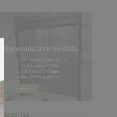
Servicios a tu medida
Cambio de bañera por plato de
ducha, reformas de baños,
cocinas y obras integrales.
Calidad, rapidez y garantía.
Servicios
ategorías