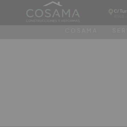
C/ Tu
47012 -
COSAMA
SER
Plato de ducha 
de PVC p