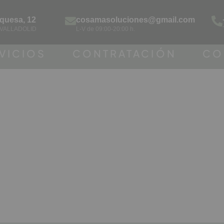
rquesa, 12
cosamasoluciones@gmail.com
 VALLADOLID
L-V de 09:00-20:00 h.
VICIOS
CONTRATACIÓN
CO
en 24 h: así funcion
ara renovar tu baño s