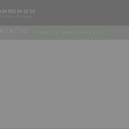
+34 652 94 32 54
Teléfono + WhatsApp
NTACTO
PIDE TU PRESUPUESTO
a el sistema SPS
in obras.