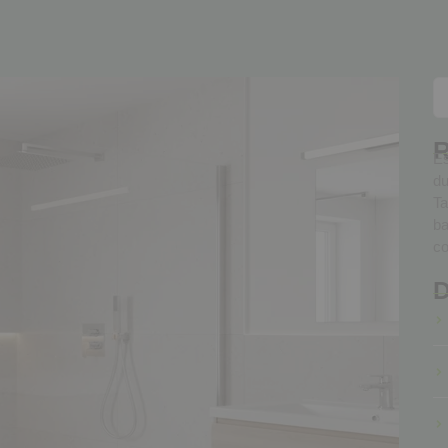
Es
du
Ta
ba
c
D