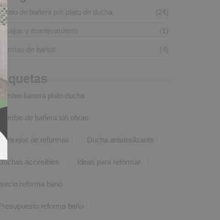
mbio de bañera por plato de ducha
(24)
nsejos y mantenimiento
(1)
eformas de baños
(4)
tiquetas
cambio banera plato ducha
Cambio de bañera sin obras
Consejos de reformas
Ducha antideslizante
Duchas accesibles
Ideas para reformar
precio reforma bano
Presupuesto reforma baño