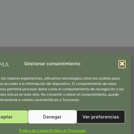
Gestionar consentimiento
 las mejores experiencias, utilizamos tecnologías como las cookies para
o acceder a la información del dispositivo. El consentimiento de estas
+34 652 94 32 54
 nos permitirá procesar datos como el comportamiento de navegación o las
ones únicas en este sitio. No consentir o retirar el consentimiento, puede
Siempre a tu disposición
tivamente a ciertas características y funciones.
¿Hablamos Ahora?
ceptar
Denegar
Ver preferencias
Política de Cookies
Política de Privacidad