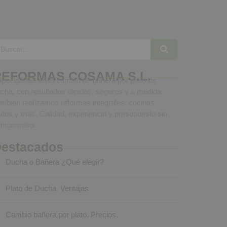
REFORMAS COSAMA S.L.
pecialistas en el cambio de bañera por plato de
cha, con resultados rápidos, seguros y a medida.
mbién realizamos reformas integrales, cocinas,
ños y más. Calidad, experiencia y presupuesto sin
ompromiso.
estacados
Ducha o Bañera ¿Qué elegir?
Plato de Ducha. Ventajas
Cambio bañera por plato. Precios.