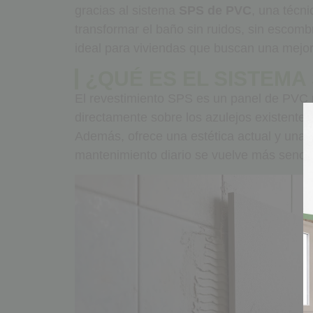
gracias al sistema
SPS de PVC
, una técn
transformar el baño sin ruidos, sin escomb
ideal para viviendas que buscan una mejor
¿QUÉ ES EL SISTEMA
El revestimiento SPS es un panel de PVC r
directamente sobre los azulejos existentes.
Además, ofrece una estética actual y una su
mantenimiento diario se vuelve más sencill