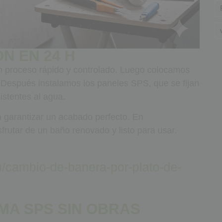
ÓN EN 24 H
un proceso rápido y controlado. Luego colocamos
. Después instalamos los paneles SPS, que se fijan
istentes al agua.
a garantizar un acabado perfecto. En
rutar de un baño renovado y listo para usar.
/cambio-de-banera-por-plato-de-
MA SPS SIN OBRAS