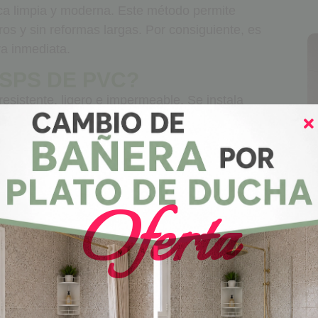
ica limpia y moderna. Este método permite
ros y sin reformas largas. Por consiguiente, es
a inmediata.
 SPS DE PVC?
esistente, ligero e impermeable. Se instala
 Por lo tanto, no es necesario picar paredes.
perficie fácil de limpiar. En consecuencia, el
o.
Oferta
C