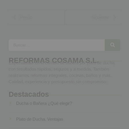
Previo
Siguiente
REFORMAS COSAMA S.L.
Especialistas en el cambio de bañera por plato de ducha,
con resultados rápidos, seguros y a medida. También
realizamos reformas integrales, cocinas, baños y más.
Calidad, experiencia y presupuesto sin compromiso.
Destacados
Ducha o Bañera ¿Qué elegir?
Plato de Ducha. Ventajas