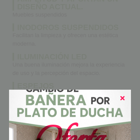
DISEÑO ACTUAL.
Muebles suspendidos
INODOROS SUSPENDIDOS
Facilitan la limpieza y ofrecen una estética
moderna.
ILUMINACIÓN LED
Una buena iluminación mejora la experiencia
de uso y la percepción del espacio.
ESPEJOS
RETROILUMINADOS
Son una tendencia muy valorada por los
propietarios y compradores.
REFORMAR HOY PARA
GANAR MAÑANA