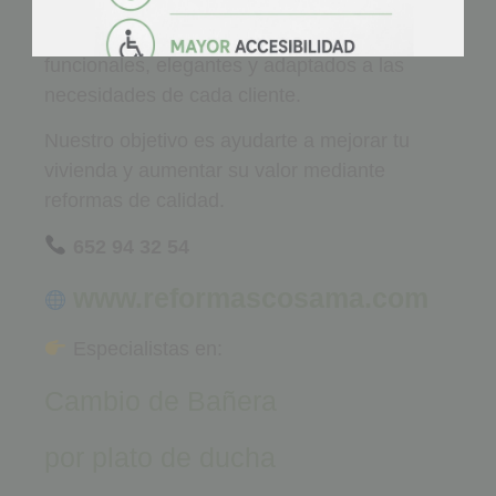
VALLADOLID
En
Reformas COSAMA
diseñamos baños
funcionales, elegantes y adaptados a las
necesidades de cada cliente.
Nuestro objetivo es ayudarte a mejorar tu
vivienda y aumentar su valor mediante
reformas de calidad.
652 94 32 54
www.reformascosama.com
Especialistas en:
Cambio de Bañera
por plato de ducha