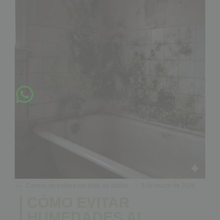
-
-
Cambio de bañera por plato de ducha
8 de marzo de 2026
CÓMO EVITAR
HUMEDADES AL