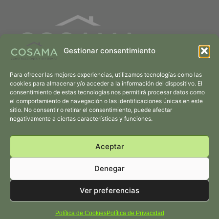
Gestionar consentimiento
Soluciones Integrales para Transformar tus Ideas en Espacios
Para ofrecer las mejores experiencias, utilizamos tecnologías como las
Únicos
cookies para almacenar y/o acceder a la información del dispositivo. El
consentimiento de estas tecnologías nos permitirá procesar datos como
Actualidad
Política de
el comportamiento de navegación o las identificaciones únicas en este
sitio. No consentir o retirar el consentimiento, puede afectar
Cookies
negativamente a ciertas características y funciones.
Política de
Privacidad
Aceptar
+34 652 94 32 54
Siempre a tu disposición
Denegar
¿Hablamos Ahora?
Ver preferencias
ByC Digital.com
Política de Cookies
Política de Privacidad
© 2023 Creado por