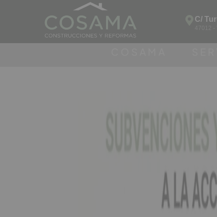
C/ Tu
47012 -
COSAMA
SER